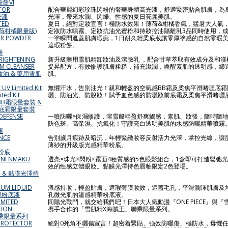
餅VI
ATOR
配合華麗幻彩珍珠閃粉的奢華身體高光液，舒適緊密貼合肌膚，為
光液
光澤，帶來水潤、閃爍、性感的夏日亮麗美肌。
TED
夏日，絕對定妝宣言！極防水效果！薄荷&柑橘香氣，猛暑大人氣
薄荷柑橘限量版)
定妝防水噴霧、定妝抗油光蜜粉和持妝控油隔離乳3品同時使用，
ER POWDER
一塗瞬間遮蓋肌膚瑕疵，1日耐久輕柔底妝讓零厚塗感的自然零瑕
遮瑕粉餅。
餅
BRIGHTENING
新升級藥用雪肌精卸妝油及潔臉乳 ，配合甘草萃取有效成分及和漢
AM CLEANSER
提昇配方，有效修護肌膚粗糙，補充滋潤，喚醒素肌的透明感，締
油 & 藥用雪肌
肌。
 UV Limited Kit
無懼汗水，告別油光！親和輕盈的空氣感BB霜及柔焦平滑啫喱底霜
ted Kit
曬、防油光、防脫妝！賦予血色感的防曬妝前底霜及柔焦平滑啫喱
BB霜限量套裝 &
前底霜限量套裝
 DEFENSE
一噴防曬×保濕修護，溶雪般輕盈舒爽觸感，素肌、妝後，隨時隨
防色斑、高保濕、抗氧化！守護亮白透明美肌的水感防曬精華噴霧
霧
ANCE
告別歲月痕跡及暗沉，年輕緊緻妝容反射活力光澤，掌控光線，讓
薄紗的升級版光感精華粉底。
華粉底
& NENMAKU
透亮×珠光×閃粉×霧面4種質感的5色眼影組合，1盒即可打造鬆弛
效的性感立體眼妝。黏膜光澤持色唇釉限定2色登場。
影 & 黏膜光澤持
RUM LIQUID
溫感持妝，輕盈貼膚，遮瑕薄膜妝效，遮蓋毛孔，平滑潤澤肌膚及
精華粉底液
孔微光肌的溫感精華粉底液。
LIMITED
同陽光戰鬥，就交給我們吧！日本大人氣動漫『ONE PIECE』與
TION
携手合作的「雪肌精X海賊王」聯乘限量系列。
聯乘限量系列
 PROTECTOR
絕對0死角不曬傷宣言！超密着緊貼、強效防曬傷、極防水，毋懼任