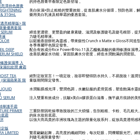
E
的持色唇膏早春限定色新登場 。
黏膜亮澤持色唇膏
BRIGHTENING
美白保濕×防止粗糙的雙重效能，促進肌膚水分循環，預防色斑，
I & 310mL
藥用美白乳液及精華霜的優惠套裝。
透亮精華版> 限
充裝限量優惠套裝
R SERUM
締造更濃密、更豐盈的健康素睫。滋潤及修護睫毛及睫毛根部，提
華液
力睫毛精華液。
COLOR
以鬆脆香甜餅乾為靈感，帶來個性Crunch x Matte x Gloss不
冬季專屬甲色限定發售。
EIL DEEP
配合有效成分Rice Power® No.11及乙醯氨基酸的藥用修護保
 SERUM SHIELD
改善肌膚儲水功能，鞏固肌膚水分密度，締造水潤飽滿的潤密肌。
藥用修護保濕導 入
保濕抗紋潤 膚霜
MOIST TEA
絕對定妝宣言！一噴定妝，妝容即變得防水持久，不易脫妝！溫潤
+ (保濕蘋果茶 限
量版期間限定發售。
LIQUID
水潤黏膜感光澤，豐潤色調，水嫩貼服的柔滑質感，塑造飽滿水靈
釉
ND SERUM
注入雙重有效成分，抗皺x美白x膠原蛋白滋養，撫平歲月痕跡的美
美頸精華護手霜
STURE PRIMER
三重防禦因乾燥導致脫妝的三大煩惱，告別粗糙、卡粉、毛孔粗大
前底霜
的保水妝前底霜。
ER
以強大而高貴的非洲玫瑰為主題的限量化妝系列，綻放高貴透明感
 限定版
RA LIMITED
繁星翩翩起舞，高亮度的纖細閃粉，每次眨眼，閃爍耀眼光芒。締
列睫毛液限量發售!