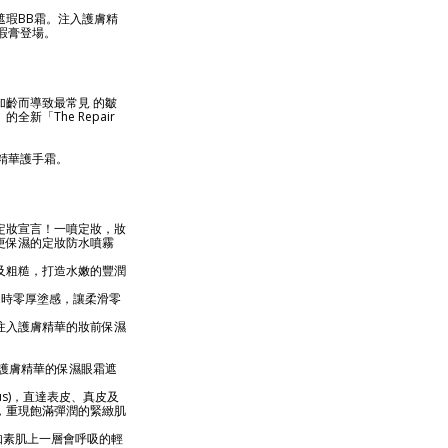
瑕BB霜。注入護膚精
瑕膏登場。
齡而導致最常見 的皺
「The Repair
頸精華護手霜。
定妝宣言！一噴定妝，妝
更保濕的定妝防水噴霧
及粗糙，打造水嫩的豐潤
同時零厚塗感，讓柔滑零
注入護膚精華的妝前保濕
%護膚精華的保濕眼霜遮
lus)，直達表皮、真皮及
，重現飽滿彈潤的緊緻肌
如素肌上一層會呼吸的輕