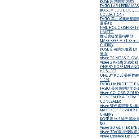
KOSÉ 超強防禦防曬乳
FASIO LASH PERM MA
(KASUMISOU BOUQUET
COLLECTION)
FASIO 美曲捲翹纖細睫
量系列)
NAIL HOLIC OSHIKATS
LIMITED
推活應援限量指甲貼
MAKE KEEP MIST EX + 
CHERRY
KOSÉ 定妝防水噴霧 EX
量版)
Visée TRINITAS GLO
Visée 3色亮膚光感蜜粉
ONE BY KOSÉ MELAN
x 1 SHEET
ONE BY KOSÉ 藥
1片裝
FASIO UV PROTECT BA
FASIO 長效防曬防水
Visée COLORING DUO
CONCEALER & EXTRA 
CONCEALER
Visée 雙色遮瑕膏 &
MAKE KEEP POWDER L
CHERRY
KOSÉ 定妝抗油光蜜粉 
版)
Visée 3D GLITTER EYE 
Visée 3D幻彩閃爍眼影
Visée Essence Lip Plu