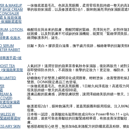
VER & MAKEUP
一抹徹底遮蓋毛孔、色斑及黑眼圈，柔滑零瑕美肌持續一整天的高遮
P BASE CREAM
華的妝前保濕霜，以及修護遮瑕2合1，眼眸飽滿亮澤的保濕眼霜遮
 CONCEALER
B霜 & 妝前保濕
& 保濕眼霜遮瑕
SERUM, LOTION,
喚醒現在與未來的肌膚，覺醒閃耀的緊緻、亮澤與光芒。針對伴隨加
AM
紋困擾，以及對肌膚不可或缺的保濕機能，能實現「緊緻彈潤美肌」的全新
列精華素,化妝水,
緻潤修護系列」誕生。
ND SERUM
抗皺 × 美白 × 膠原蛋白滋養，撫平歲月痕跡，極緻奢華的抗皺美
PETER RABBIT
美頸精華護手霜<彼
MOIST TEA
人氣好評！溫潤甘甜的蘋果茶香氣秋冬保濕版，復刻再販売！絕對
+ (保濕蘋果茶限
容即變得防水持久，不易脫妝！衝擊的定妝力！更定妝、極防水、
EX +！
LM LIMITED
砂糖微粒子於雙唇上瞬間溶化成潤唇膏。輕輕塗抹，改善雙唇乾燥
雙唇。DONKI限定產品三色登場。
VER
一抹徹底遮蓋毛孔、色斑及黑眼圈，1日耐久純淨底妝！高遮瑕力
B霜
瑕美肌持續一整天的高遮瑕BB霜。
CREAM &
護膚品般的親膚感，調整肌膚狀態，讓潤澤細緻美肌持續一整天。
(COVER)
霜。
 妝前遮瑕保濕霜
NCEALER
修護遮瑕2合1，眼眸飽滿亮澤，遮蓋黑眼圈和眼周瑕疵。注入86
瑕膏。
NKLESS W
日本唯一認證，改善皺紋&滋潤有效成分Rice Power® No.11＋(p
抗皺緊緻精華霜W
基底膜，速效可靠改善皺紋的抗皺緊緻精華霜，有效改善深度皺紋
膚。
SS AIRY SKIN
敏感肌都能安心使用，無添加&低刺激配方的防曬底霜及粉餅。猶