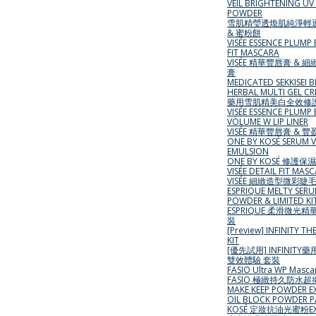
VEIL BRIGHTENING UV
POWDER
雪肌精瑩透煥肌純淨輕
& 蜜粉餅
VISÉE ESSENCE PLUMP
FIT MASCARA
VISÉE 精華豐唇膏 &
膏
MEDICATED SEKKISEI 
HERBAL MULTI GEL C
藥用雪肌精美白全效修護
VISÉE ESSENCE PLUMP
VOLUME W LIP LINER
VISÉE 精華豐唇膏 &
ONE BY KOSÉ SERUM V
EMULSION
ONE BY KOSÉ 修護保
VISÉE DETAIL FIT MAS
VISÉE 細緻造型微彩睫
ESPRIQUE MELTY SER
POWDER & LIMITED KI
ESPRIQUE 柔滑微光精
裝
[Preview] INFINITY TH
KIT
[優先試用] INFINIT
雙效體驗 套裝
FASIO Ultra WP Mascar
FASIO 極緻持久防水
MAKE KEEP POWDER EX
OIL BLOCK POWDER P
KOSÉ 定妝抗油光蜜粉EX 