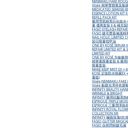
NENMAKU FAKE ROUG
Visée 精華豐唇蜜及
MEDICATED SEKKISEI 
ESSENCE LOTION KIT I
REFILL PACK KIT
藥用雪肌精美白化妝水<
量 優惠套裝 II & 補
FASIO EYELASH REPAI
FASIO 睫毛豐盈修護精
NAIL HOLIC LIMITED 
節日限量指甲油
ONE BY KOSÉ SERUM V
REPAIR LIMITED KIT &
LIMITED KIT
ONE BY KOSÉ 升級
精華素限量套裝 & 藥用
限量套裝
MAKE KEEP MIST EX + 
KOSÉ 定妝防水噴霧EX 
量版)
Visée NENMAKU FAKE 
Visée 黏膜光澤持色唇
INFINITY BEAUTY HA
WRINKLE & BRIGHT
INFINITY 藥用抗皺
ESPRIQUE TRIPLE MOI
ESPRIQUE 三重潤澤妝
INFINITY ROYAL FLOW
COLLECTION XIII
INFINITY 極致玫瑰XIII
FASIO GLITTER MASCA
FASIO 自然閃粉睫毛液