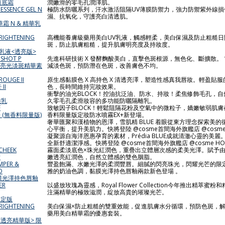
前底霜
潤嫩滑的零毛孔潤澤肌。
 ESSENCE GEL N
極防水防曬系列，汗水激活阻隔UV薄膜防禦力，強力防禦紫外線損
濕、抗氧化，守護亮白清透肌。
 N & 精華乳
BRIGHTENING
高機能養膚級藥用美白UV乳液，觸感輕柔，美白保濕及防止粗糙日
斑，防止肌膚粗糙，提升肌膚明亮度及持妝度。
乳液<透亮版>
OSHOT P
先進科研技術 X 發酵麴酸美白，直擊色斑根源，無色化、斷擴散。 
用麴酸亮光淡斑精華素
減淡色斑，預防潛在色斑，改善膚色不均。
ROUGE II
原生感黏膜色 X 高持色 X 清透亮澤，塑造性感真我唇妝。輕盈貼
II
色，長時間維持完妝效果。
衝擊的油光BLOCK！控油抗泛油、防水、持妝！柔焦修飾毛孔，
離乳
久零毛孔柔滑妝容的多功能防曬隔離乳。
F
致敏因子BLOCK！輕鬆阻隔花粉及空氣中的微粒子，嬌嫩敏弱肌
+ (無香料限量版)
香料限量版定妝防水噴霧EX+新登場。
奢華匯聚和漢植物的恩澤，雪肌精 BLUE 着眼從東方理念探索美
心平衡，提升美肌力。快將登陸 @cosme首間海外旗艦店 @cosme H
凝聚源自海洋恩惠孕育的素材，Prédia BLUE成就清澈心靈的美
全新舒適潔淨感。快將登陸 @cosme首間海外旗艦店 @cosme HON
 CHEEK
霧面柔淡底色×珠光紅潤色，重疊出立體層次感的柔美光澤。賦予
脂
嫩透亮紅潤色，自然立體感的雙色胭脂。
UMPER &
豐盈飽滿、水嫩光澤的柔潤豐唇。細膩的閃亮珠光，閃耀光芒的限
D
雅的奶油色調，黏膜光澤持色唇釉兩款新色登場 。
 黏膜光澤持色唇釉
ER
以盛放玫瑰為靈感，Royal Flower Collection今年推出精萃
注滿精華的極致滋潤，綻放高貴的璀璨光芒。
V限定版
BRIGHTENING
美白保濕×防止粗糙的雙重效能，促進肌膚水分循環，預防色斑，
藥用美白精華霜的優惠套裝。
透亮精華版> 限