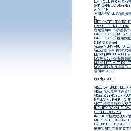
ESPRIQUE 持妝精華妝
SKINCARE UV DEFENSE
& MILK N
雪肌精亮白水感防曬精華霜
N
MEDICATED SEKKISEI 
DAY CARE EMULSION
藥用雪肌精UV防護美白
ONE BY KOSÉ MELAN
ONE BY KOSÉ 藥
P [醫藥部外品]
Visée NENMAKU FAKE 
Visée 黏膜亮澤持色唇膏 
MAKE KEEP PRIMER UV
KOSÉ 持妝控油防曬隔
MAKE KEEP MIST EX+ F
KOSÉ 定妝防水噴霧EX 
雪肌精 BLUE
Prédia BLUE
VISÉE LAYERED FLEURI
VISÉE 花漾亮澤雙色胭
VISÉE ESSENCE LIP PL
NENMAKU FAKE LIQUI
VISÉE 精華豐唇蜜 &
INFINITY ROYAL FLOW
COLLECTION XIV
INFINITY 極致玫瑰XI
MEDICATED SEKKISEI 
ESSENCE LOTION KIT II
藥用雪肌精美白化妝水<