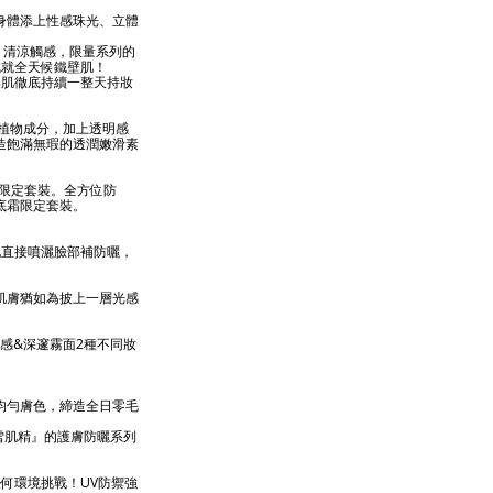
身體添上性感珠光、立體
，清涼觸感，限量系列的
成就全天候鐵壁肌！
美肌徹底持續一整天持妝
植物成分，加上透明感
造飽滿無瑕的透潤嫩滑素
限定套裝。全方位防
底霜限定套裝。
地直接噴灑臉部補防曬，
。
肌膚猶如為披上一層光感
光感&深邃霧面2種不同妝
均勻膚色，締造全日零毛
『雪肌精』的護膚防曬系列
何環境挑戰！UV防禦強