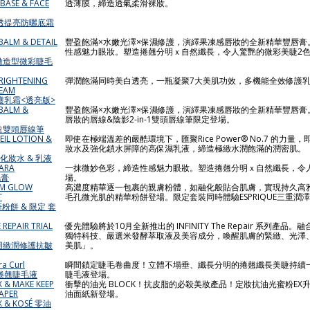
 BASE & FACE
透薄膜，締造透氣柔滑裸妝。
透提亮防曬底霜
 BALM & DETAIL
豐盈飽滿×水嫩光澤×保濕修護，演繹果凍感唇妝的全新精華豐唇膏
性感魅力眼妝。塑造捲翹分明ｘ自然纖長，令人驚艷的微彩美睫2
 細緻造型微彩睫毛
BRIGHTENING
彈潤飽滿同時美白透亮，一瓶凝聚7大美肌功效，多機能全效修護
REAM
乳霜<透亮版>
 BALM &
豐盈飽滿×水嫩光澤×保濕修護，演繹果凍感唇妝的全新精華豐唇膏。輕鬆
唇妝的唇線&陰影2-in-1雙頭唇線筆限定登場。
 豐盈雙頭唇線筆
EIL LOTION &
即使在極端溫差的嚴酷環境下，匯聚Rice Power® No.7 的力
妝水及強化鎖水屏障的高保濕乳液，締造極緻水潤飽滿的潤密肌。
濕化妝水 & 乳液
CARA
一抹微妙色彩，締造性感魅力眼妝。塑造捲翹分明ｘ自然纖長，令
毛膏
場。
UM GLOW
高濃度精華逐一包裹的親膚粉體，如融化般貼合肌膚，實現持久高
T
毛孔微光肌的精華粉餅登場。限定套裝同時體驗ESPRIQUE三重潤
華粉餅 & 限定 套
E REPAIR TRIAL
優先體驗將於10月全新推出的 INFINITY The Repair 系列產
獨特科技、嚴選米發酵萃取液及美容成分，喚醒肌膚的緊緻、光澤
Y藥用緻潤修護抗皺
美肌」。
a Curl
瞬間鎖定睫毛卷曲度！立體不塌垂、纖長分明的捲翹纖長美睫持續
超捲翹睫毛液
睫毛液登場。
 & MAKE KEEP
衝擊的油光 BLOCK！抗皮脂的必殺美妝產品！定妝抗油光蜜粉EX
APER
油面紙新登場。
& KOSÉ 零油