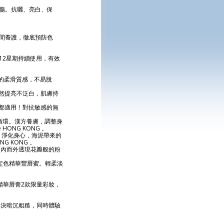
傷。抗曬、亮白、保
間養護，徹底預防色
12星期持續使用，有效
服的柔滑質感，不易脫
自然提亮不泛白，肌膚持
膚都適用！對抗敏感的無
的循環。漢方養膚，調整身
ONG KONG 。
麗。淨化身心，海泥帶來的
G KONG 。
由內而外透現花瓣般的粉
定色精華豐唇蜜。輕柔淡
蜜粉和精華唇膏2款限量彩妝，
解決暗沉粗糙，同時體驗