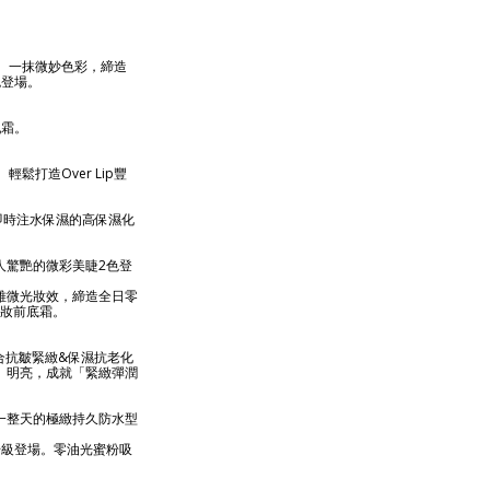
。一抹微妙色彩，締造
色登場。
乳霜。
打造Over Lip豐
量，即時注水保濕的高保濕化
人驚艷的微彩美睫2色登
雅微光妝效，締造全日零
澤妝前底霜。
品。融合抗皺緊緻&保濕抗老化
、明亮，成就「緊緻彈潤
一整天的極緻持久防水型
升級登場。零油光蜜粉吸