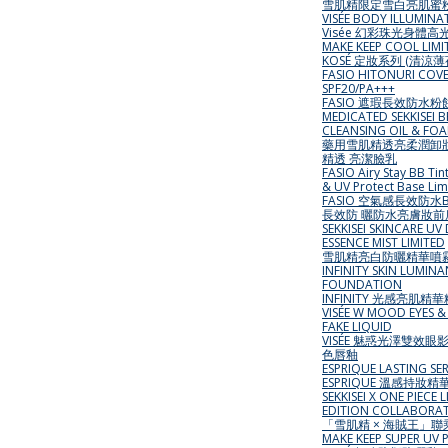
雪肌精限定雪白亮肌蜜粉
VISÉE BODY ILLUMIN
Visée 幻彩珠光身體高
MAKE KEEP COOL LIMI
KOSÉ 定妝系列 (清涼
FASIO HITONURI COV
SPF20/PA+++
FASIO 遮瑕長效防水粉
MEDICATED SEKKISEI 
CLEANSING OIL & FO
藥用雪肌精透亮柔潤卸妝
精透 亮潔臉乳
FASIO Airy Stay BB Tint
& UV Protect Base Limi
FASIO 空氣感長效防水
長效防 曬防水亮膚妝
SEKKISEI SKINCARE UV
ESSENCE MIST LIMITED
雪肌精亮白防曬精華噴
INFINITY SKIN LUMIN
FOUNDATION
INFINITY 光感亮肌精
VISÉE W MOOD EYES 
FAKE LIQUID
VISÉE 魅惑光澤雙效眼
色唇釉
ESPRIQUE LASTING SE
ESPRIQUE 溫感持妝
SEKKISEI X ONE PIECE 
EDITION COLLABORA
「雪肌精 × 海賊王」
MAKE KEEP SUPER UV