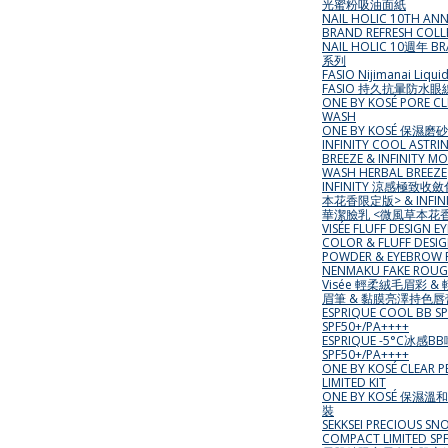
光蜜粉吸油面紙
NAIL HOLIC 10TH ANN
BRAND REFRESH COLL
NAIL HOLIC 10週年 BR
系列
FASIO Nijimanai Liquid
FASIO 持久抗暈防水眼
ONE BY KOSÉ PORE C
WASH
ONE BY KOSÉ 保濕
INFINITY COOL ASTRI
BREEZE & INFINITY M
WASH HERBAL BREEZE
INFINITY 涼感極致收
本花香限定版> & INFIN
華潔臉乳 <微風草本花
VISÉE FLUFF DESIGN 
COLOR & FLUFF DESI
POWDER & EYEBROW P
NENMAKU FAKE ROUG
Visée 輕柔絨毛眉彩 &
眉筆 & 黏膜亮澤持色唇
ESPRIQUE COOL BB SP
SPF50+/PA++++
ESPRIQUE -5°C冰感BB
SPF50+/PA++++
ONE BY KOSÉ CLEAR P
LIMITED KIT
ONE BY KOSÉ 保
裝
SEKKSEI PRECIOUS SN
COMPACT LIMITED SP