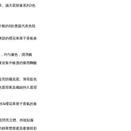
果。滿天星限量系列3色
計般的8款應援代表色指
爽甜的櫻花車厘子香氣春
合，均勻膚色，潤澤觸
速攻集中修護的藥用麴酸
提亮防曬底霜。薄荷藍色
色遮瑕膏及纖細持久遮瑕
粉&櫻花車厘子香氣的春
塑造閃亮立體、持妝貼服
的精華豐唇蜜及優雅暗彩