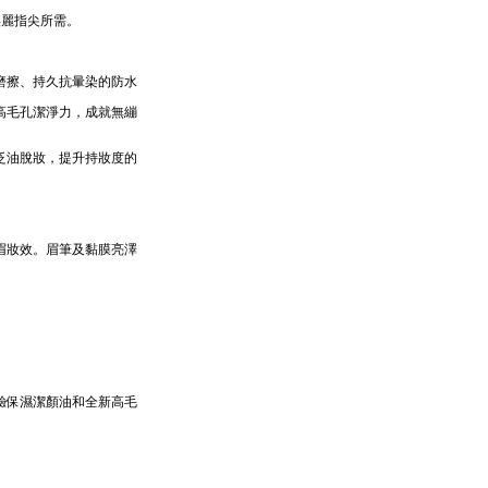
滿足美麗指尖所需。
磨擦、持久抗暈染的防水
高毛孔潔淨力，成就無繃
泛油脫妝，提升持妝度的
眉妝效。眉筆及黏膜亮澤
驗保濕潔顏油和全新高毛