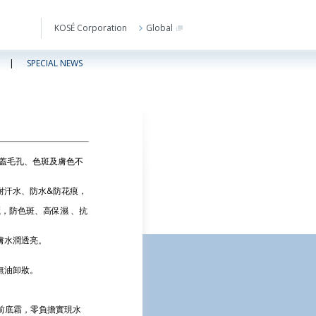
KOSÉ Corporation
Global
|
SPECIAL NEWS
遮蓋毛孔、色斑及膚色不
耐汗水、防水&防花痕，
，防色斑、高保濕 、抗
膚水潤透亮。
無油卸妝。
前底霜，零負擔實現水