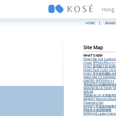
Hong 
HOME
|
BRAND 
Site Map
WHAT'S NEW
FASIO BB Tint Cushio
Cover SPF50+/PA++++
FASIO 遮瑕耐久防水B
FASIO Face Color UV 
FASIO 零失敗防曬防水
SKINCARE UV DEFENSE
LIMITED SPF35/PA+++
雪肌精亮白防曬精華噴
SEKKISEI BLUE DEWY F
SERUM
雪肌精 BLUE 水潤透
INFINITY Morning Ren
Cleansing Gel
INFINITY早晨煥亮精華
間煥亮水感潔顏啫喱
ESPRIQUE Lasting Ser