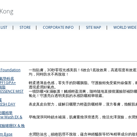
Kong
LIST
|
STORE
|
CORPORATE INFO
|
SITE MAP
|
WORLD WIDE
n Foundation
一拍貼膚，30秒零瑕光感美肌！6效合1底妝效果，高遮瑕度有效
均，同時防水不再脫妝！
B氣墊粉底
SPF10/PA+
輕柔透薄血色感，零失手的防曬胭脂。守護臉頰免受紫外線傷害，
胭脂
透現柔潤好氣色。
 ESSENCE MIST
一噴防曬×保濕修護！觸感輕盈清爽，隨時隨地直接噴灑臉部補防曬
氧化！守護亮白透明美肌的水感防曬精華噴霧。
霧
RESH DAY
表皮真皮自禦力，緩解日曬壓力輕盈防曬精華，漢方養膚，煥醒肌
亮防曬精華
ew Wash EX &
早晚潔淨同時鎖水補濕，肌膚重煥淨滑透亮，煥活光澤潔臉，水潤
潔臉啫喱EX & 晚
um Base
水潤防油光，細緻肌理不脫妝，蘊含神經醯胺等85%精華成分的妝