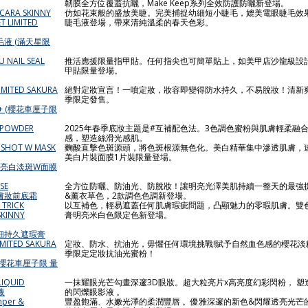
韌膜全方位覆蓋抗曬，Make Keep系列全效防護防曬新登場。
SCARA SKINNY
仿如花束般的盛放美睫。完美捕捉幼細短小睫毛，媲美電眼睫毛效
 LIMITED
睫毛液登場，帶來清純溫柔的春天色彩。
毛液 (滿天星限
U NAIL SEAL
推活應援限量指甲貼。任何指尖也可簡單貼上，如美甲店沙龍級設
甲貼限量登場。
LIMITED SAKURA
絕對定妝宣言！一噴定妝，妝容即變得防水持久，不易脫妝！清新
季限定發售。
 + (櫻花車厘子限
W POWDER
2025年春季底妝主題是#互補配色法。3色調色蜜粉與肌膚輕柔融
感，塑造絲滑光感肌。
OSHOT W MASK
麴酸直擊色斑源頭，將色斑根源無色化。美白精華集中滲透肌膚，
美白片裝面膜1片裝限量登場。
用麴酸亮白淡斑W面膜
SE
全方位防曬、防油光、防脫妝！讓明亮光澤美肌持續一整天的最強
亮膚妝前底霜
&薰衣草色，2款調色色調新登場。
 TRICK
以互補色，輕易遮蓋任何肌膚瑕疵問題，凸顯魅力的零瑕肌膚。雙
SKINNY
膏明亮米白色限定色新登場。
 纖細持久遮瑕膏
IMITED SAKURA
定妝、防水、抗油光，毋懼任何環境挑戰!賦予自然血色感的櫻花淡
季限定定妝抗油光蜜粉！
(櫻花車厘子限 量
LIQUID
一抹耀眼光芒勾畫深邃3D眼妝。超大粒亮片x高亮度幻彩閃粉， 
液
的閃爍眼影液 。
mper &
豐盈飽滿、水嫩光澤的柔潤豐唇 。優雅深邃的新色&閃耀透亮光芒