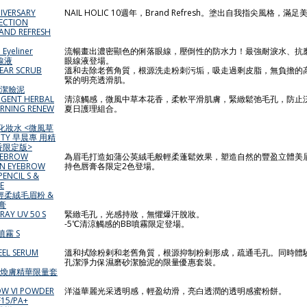
IVERSARY
NAIL HOLIC 10週年，Brand Refresh。塗出自我指尖風格，
ECTION
AND REFRESH
 Eyeliner
流暢畫出濃密顯色的俐落眼線，壓倒性的防水力！最強耐淚水、抗
線液
眼線液登場。
LEAR SCRUB
溫和去除老舊角質，根源洗走粉刺污垢，吸走過剩皮脂，無負擔的
緊的明亮透滑肌。
磨砂潔臉泥
NGENT HERBAL
清涼觸感，微風中草本花香，柔軟平滑肌膚，緊緻鬆弛毛孔，防止
ORNING RENEW
夏日護理組合。
斂化妝水 <微風草
ITY 早晨專 用精
香限定版>
EYEBROW
為眉毛打造如蒲公英絨毛般輕柔蓬鬆效果，塑造自然的豐盈立體美
GN EYEBROW
持色唇膏各限定2色登場。
ENCIL S &
E
 輕柔絨毛眉粉 &
膏
RAY UV 50 S
緊緻毛孔，光感持妝，無懼爆汗脫妝。
-5℃清涼觸感的BB噴霧限定登場。
噴霧 S
EEL SERUM
溫和拭除粉剌和老舊角質，根源抑制粉剌形成，疏通毛孔。同時體
孔潔淨力保濕磨砂潔臉泥的限量優惠套裝。
濕溫和煥膚精華限量套
OW VI POWDER
洋溢華麗光采透明感，輕盈幼滑，亮白透潤的透明感蜜粉餅。
F15/PA+