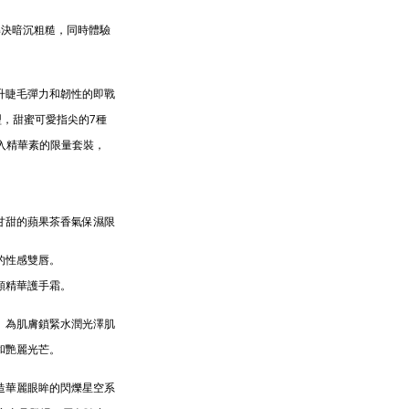
解決暗沉粗糙，同時體驗
升睫毛彈力和韌性的即戰
同造型，甜蜜可愛指尖的7種
濕導入精華素的限量套裝，
甘甜的蘋果茶香氣保濕限
的性感雙唇。
頸精華護手霜。
。為肌膚鎖緊水潤光澤肌
和艷麗光芒。
造華麗眼眸的閃爍星空系